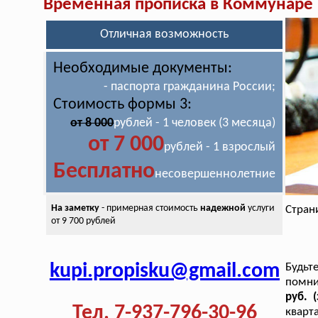
Временная прописка в Коммунаре
Отличная возможность
Необходимые документы:
- паспорта гражданина России;
Стоимость формы 3:
от 8 000
рублей - 1 человек (3 месяца)
от 7 000
рублей - 1 взрослый
Бесплатно
несовершеннолетние
На заметку
- примерная стоимость
надежной
услуги
Стран
от 9 700 рублей
kupi.propisku@gmail.com
Будьт
помн
руб. 
Тел. 7-937-796-30-96
кварт