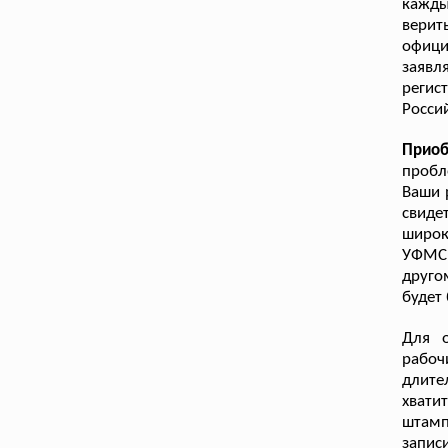
кажды
верит
офиц
заяв
регис
Росси
Прио
пробл
Ваши 
свиде
широк
УФМС.
друго
будет
Для о
рабоч
длите
хвати
штамп
запи