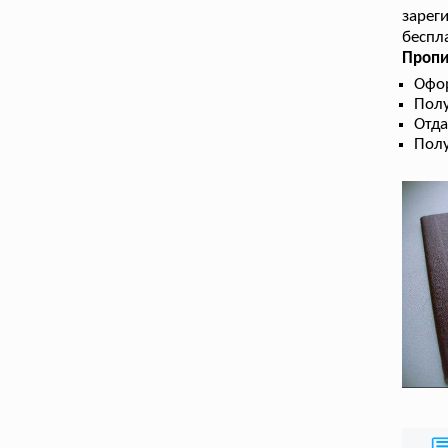
зарег
беспл
Пропи
Офор
Полу
Отда
Полу