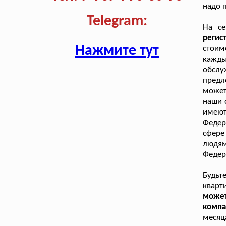
надо 
Telegram:
На се
реги
Нажмите тут
стоим
кажд
обслу
предл
может
наши 
имеют
Федер
сфере
людям
Федер
Будьт
квар
может
компа
месяц