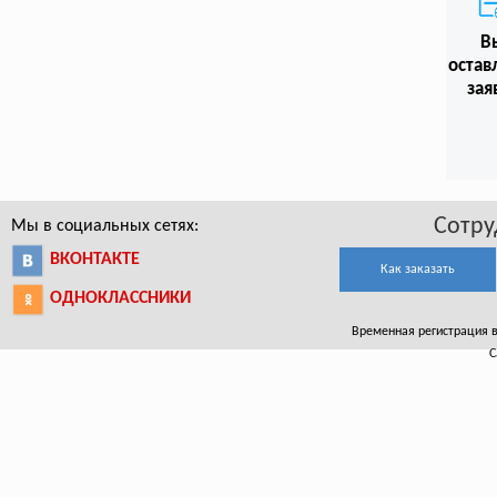
В
остав
зая
Сотру
Мы в социальных сетях:
ВКОНТАКТЕ
Как заказать
ОДНОКЛАССНИКИ
Временная регистрация в
С